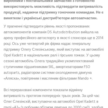
виробники і постачальники запчастин з готовністю
використовують можливість підтвердити витривалість
продукції, надаючи підтримку гоночним командам. Не є
винятком і українські дистриб'ютори автозапчастин.
У прагненні підтвердити рівень якості пропонованих
автокомпонентів компанія DS Autodistribution вийшла на
арену професійного автоспорту в якості спонсора ще в 2014
році. Ось уже четвертий рік фірма надає генеральну
підтримку Олегу Слезінському, який виступає на автомобілі
Opel Kadett в національних ралі і гірських гонках. У цьому
сезоні автомобіль Олега традиційно укомплектований
ступичними підшипниками SKL, амортизаторами FSO
autoparts, радіатором системи охолодження двигуна
«Аляска», повітряним і масляним фільтрами Mando +.
Всі перераховані компоненти показали відмінну
витривалість протягом попередніх трьох років. За цей час
Олег Слезінскій, виступаючи на автомобілі Opel Kadett в
групі «А3» (з робочим об'ємом двигуна до 2000 см3), здобув