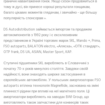
граничні навантаження гонок. Якщо сезон продовжиться в
тому ж дусі, він принесе хороші результати гонщикам,
багато цікавих моментів глядачам, і звичайно - ще більшу
популярність спонсорам ».
DS Autodistribution займається імпортом та продажем
автокомпонентів з 1992 року і є ексклюзивним
представником в Україні торгових марок SKL, Mando +, Prima,
FSO autoparts, BALATON electro, «Аляска», «ОТК стандарт»,
OTP frank, DS UA, ASIAN, Master Sport, KAP.
Ступичні підшипники SKL виробляють в Словаччині з
початку 70-х років минулого століття. Завдяки своїй
надійності, вони знаходять широке застосування в
європейських автомобілях. У польських амортизаторах FSO
autoparts втілена технологія MagneRide, заснована на зміні
плинності рідини при впливі на неї магнітного поля. Ці
амортизатори виробляють на заводах BWI Group, що
виготовляють також запчастини для конвеєрів таких