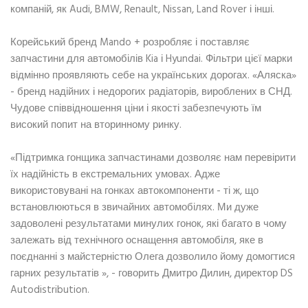
компаній, як Audi, BMW, Renault, Nissan, Land Rover і інші.
Корейський бренд Mando + розробляє і поставляє
запчастини для автомобілів Kia і Hyundai. Фільтри цієї марки
відмінно проявляють себе на українських дорогах. «Аляска»
- бренд надійних і недорогих радіаторів, вироблених в СНД.
Чудове співвідношення ціни і якості забезпечують їм
високий попит на вторинному ринку.
«Підтримка гонщика запчастинами дозволяє нам перевірити
їх надійність в екстремальних умовах. Адже
використовувані на гонках автокомпоненти - ті ж, що
встановлюються в звичайних автомобілях. Ми дуже
задоволені результатами минулих гонок, які багато в чому
залежать від технічного оснащення автомобіля, яке в
поєднанні з майстерністю Олега дозволило йому домогтися
гарних результатів », - говорить Дмитро Дилин, директор DS
Autodistribution.