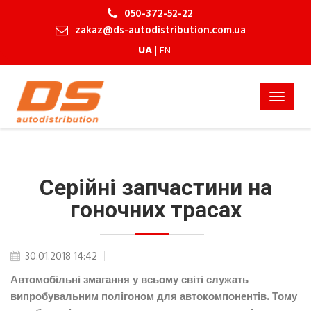
050-372-52-22
zakaz@ds-autodistribution.com.ua
UA
|
EN
Toggle
navigat
Серійні запчастини на
гоночних трасах
30.01.2018 14:42
Автомобільні змагання у всьому світі служать
випробувальним полігоном для автокомпонентів. Тому