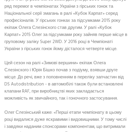
ряд перемог в чемпіонатах України з гірських гонок та
Національної серії змагань в ралі «Кубок Карпат» серед
професіоналів. У гірських гонках за підсумками 2015 року
екіпаж Олега Слезінского став другим. У ралі «Кубок
Карпат» 2015 Олег за підсумками року зайняв перше місце в
груповому заліку Super 2WD. У 2016 році в Чемпіонаті
України з гірських гонок йому дісталося четверте місце.
Цей сезон на ралі «Зимові вершини» екіпаж Олега
Слезінского і Юрія Бішко почав з подіуму, взявши друге
місце. До речі, вже з поповненням в переліку запчастин від
DS Autodistribution - в автомобілі також були встановлені
клапани RAF, при виробництві яких закладається
можливість як звичайного, так і гоночного застосування.
Олег Слезінський каже: «Перші етапи чемпіонату в цьому
році видалися дуже яскравими і видовищними. У тому числі
і завдяки наданим спонсорами компонентам, що витримали